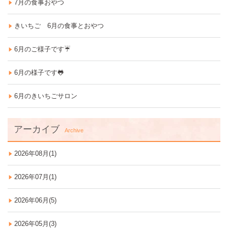
7月の食事おやつ
きいちご 6月の食事とおやつ
6月のご様子です☔
6月の様子です🐸
6月のきいちごサロン
アーカイブ
Archive
2026年08月(1)
2026年07月(1)
2026年06月(5)
2026年05月(3)