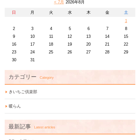
< 7月
2026年8月
日
月
火
水
木
金
土
1
2
3
4
5
6
7
8
9
10
11
12
13
14
15
16
17
18
19
20
21
22
23
24
25
26
27
28
29
30
31
カテゴリー
Category
きいちご倶楽部
暖らん
最新記事
Latest articles