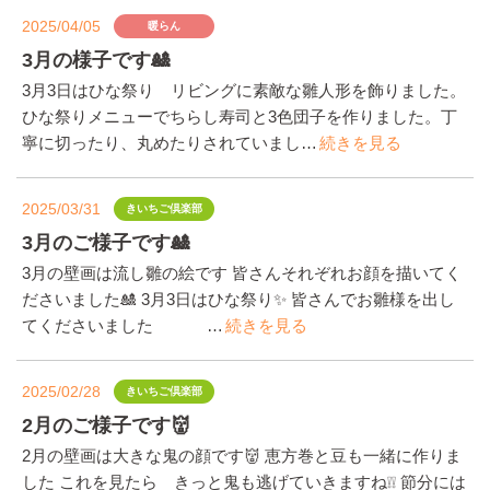
2025/04/05
暖らん
3月の様子です🎎
3月3日はひな祭り リビングに素敵な雛人形を飾りました。
ひな祭りメニューでちらし寿司と3色団子を作りました。丁
寧に切ったり、丸めたりされていまし…
続きを見る
2025/03/31
きいちご倶楽部
3月のご様子です🎎
3月の壁画は流し雛の絵です 皆さんそれぞれお顔を描いてく
ださいました🎎 3月3日はひな祭り✨ 皆さんでお雛様を出し
てくださいました …
続きを見る
2025/02/28
きいちご倶楽部
2月のご様子です👹
2月の壁画は大きな鬼の顔です👹 恵方巻と豆も一緒に作りま
した これを見たら きっと鬼も逃げていきますね❕❕ 節分には