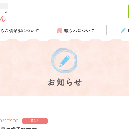
025/09/06
暖らん