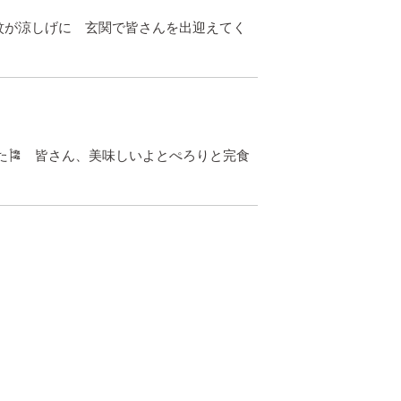
波紋が涼しげに 玄関で皆さんを出迎えてく
た🎏 皆さん、美味しいよとぺろりと完食