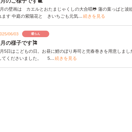
6月のご様子です🐌
6月の壁画は カエルとおたまじゃくしの大合唱🐸 蓮の葉っぱと
れます 中庭の紫陽花と きいちごも元気…
続きを見る
025/06/03
暖らん
5月の様子です🎏
5月5日はこどもの日。お昼に鯉のぼり寿司と兜春巻きを用意しまし
してくださいました。 5…
続きを見る